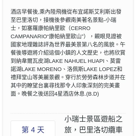
酒店早餐後,乘內陸飛機從布宜諾斯艾利斯出發
至巴里洛切，接機後參觀南美著名景點-小瑞
士，如塞羅康帕納里歐（CERRO
CAMPANARIO“康帕納里歐山”），親眼見證被
國家地理雜誌評為世界最美景第八名的風貌。午
餐後導遊將介紹這個小鎮的人文歷史，也將欣賞
到納韋爾瓦皮湖LAKE NAHUEL HUAPI、莫雷
諾湖LAKE MORENO、洛佩斯LAKE LOPEZ和
禮拜堂山等美麗景觀。穿行於勞勞森林步道并在
其中的瞭望台裏尋找那令人印象深刻的完美畫
面。晚餐之後送回4星酒店休息.(B.D)
小瑞士景區遊船之
第 4 天
旅，巴里洛切纜車