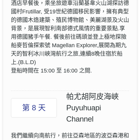
酒店早餐後，乘坐旅遊車沿蘭基韋火山湖探訪德
國村Frutillar, 受19世紀德國移民影響，擁有典型
的德國木造建築、殖民博物館、美麗湖景及火山
背景，是展現智利南部德式風情的重要景點.享
用德國豬手午餐. 餐後前往碼頭並登上極地探險
船麥哲倫探索號 Magellan Explorer,展開為期九
天的智利冰川峽灣航行之旅,連續8晚住宿於船
上.(B.L.D)
登船時間在 15:00 至 16:00 之間.
帕尤胡阿皮海峽
第 8 天
Puyuhuapi
Channel
我們繼續向南航行，前往亞森地區的波亞森港和