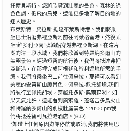
托爾貝斯特。您將欣賞到壯麗的景色、森林的綠
色色調、低飛的鳥兒，還能更多地了解目的地的
迷人歷史。
布萊斯特 - 費拉斯.抵達布萊斯特港。我們將乘
坐巴士沿著弗裡亞斯河前往阿萊格雷港，然後乘
坐“維多利亞南”號輪船穿越弗裡亞斯湖。在這片
湖的這一段水域，我們將欣賞到特羅納多爾山的
美麗景色。經過短暫的航行後，我們將抵達弗裡
亞斯港，在那裡完成阿根廷和智利邊境所需的手
續。我們將乘坐巴士前往佩烏拉，那裡可以看到
美麗的安第斯山脈景色。佩烏拉-佩托胡埃,我們
將航行至佩托胡埃，穿越托多斯·奧爾森湖。如
果天氣允許，還能看到奧索羅、蓬塔吉多烏火山
和特羅納多爾山的別樣壯麗景色。20:00 pm我
們將抵達智利瓦拉港酒店。(B.D)
*如碰上任何原因遊船停航或取消,我們將使用巴