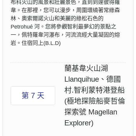
布科火山的風景和壯麗景色，直到到達彼得羅
韋。在那裡，您可以漫步，周圍環繞著常綠森
林、奧索爾諾火山和美麗的綠松石色的
Petrohué 河。您將參觀智利最夢幻的景點之
一，佩特羅韋河瀑布，河流流經大量凝固的熔
岩。住宿同上(B.L.D)
蘭基韋火山湖
Llanquihue、德國
村.智利蒙特港登船
第 7 天
(極地探險船麥哲倫
探索號 Magellan
Explorer)