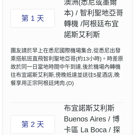
澳洲(悉尼或墨爾
本) / 智利聖地亞哥
第 1 天
轉機 /阿根廷布宜
諾斯艾利斯
團友請於早上在悉尼國際機場集合,從悉尼出發
乘搭航班直飛智利聖地亞哥(約13小時)。時差原
故於同一日當地時間中午到達,後於機場內轉機
往布宜諾斯艾利斯,傍晚抵達並送往5星酒店,晚
餐享用正宗阿根廷烤肉.(D)
布宜諾斯艾利斯
Buenos Aires / 博
第 2 天
卡區 La Boca / 探