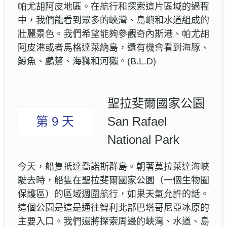
帕尤胡阿皮地區。在航行和探索這片區域的過程
中，我們能看到眾多的峽灣、島嶼和水道組成的
壯麗景色。我們希望能夠參觀奇內斯港、帕尤胡
阿皮港或者馬格達萊納島，還有機會看到海豚、
鯨魚、鸕鶿、海獅和河獺。(B.L.D)
聖拉斐爾國家公園
第 9 天
San Rafael
National Park
今天，船隻抵達喬諾斯群島。朝著莫拉萊達海峽
駛去時，船隻在聖拉斐爾國家公園（一個生物圈
保護區）的區域週圍航行，如果天氣允許的話。
這個公園是這是通往智利北部巴塔哥尼亞冰原的
主要入口。我們還將探索周邊的峽灣、水道、島