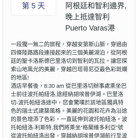
第 5 天
阿根廷和智利邊界,
晚上抵達智利
Puerto Varas港
一段獨一無二的旅程，穿越安第斯山脈，穿過由
四條陸路路段連接起來的三個美麗湖泊，從阿根
廷的聖卡洛斯德巴里洛切到智利的瓦拉。讓您探
索山地風光的美麗，穿越巴塔哥尼亞最色彩斑斕
的地區!
酒店早餐後，8:30 am 從巴里洛切辦事處乘坐巴
士前往波托帕紐洛,途經納胡埃普伊湖。巴里洛
切-波托帕紐洛途中，您會驚嘆於該地區獨具特
色的瑞士式建築風格。美麗的花園和花卉為沿途
的景色增添了色彩，一直延伸到波托帕紐洛。波
托帕紐洛-利斯特,我們將乘坐“格蘭維多利亞”號
從波托帕紐洛出發，穿越納胡埃普伊湖航行至波