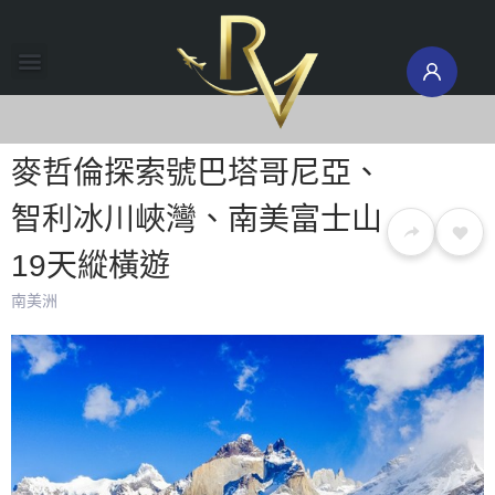
環球旅行團
機票酒店
國際郵輪
旅遊保險
旅遊頻道
會員專區
澳新地接
研學留學
南北極地
麥哲倫探索號巴塔哥尼亞、
智利冰川峽灣、南美富士山
19天縱橫遊
南美洲