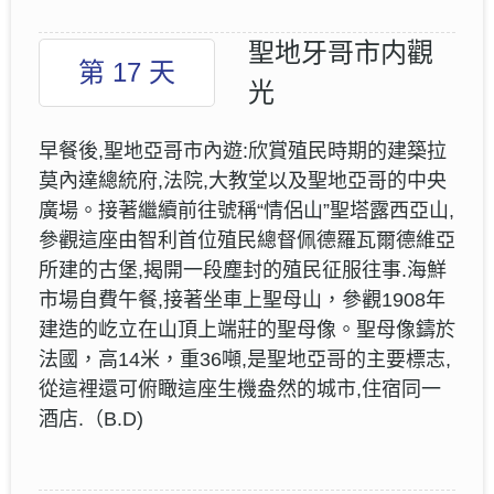
聖地牙哥市内觀
第 17 天
光
早餐後,聖地亞哥市內遊:欣賞殖民時期的建築拉
莫內達總統府,法院,大教堂以及聖地亞哥的中央
廣場。接著繼續前往號稱“情侶山”聖塔露西亞山,
參觀這座由智利首位殖民總督佩德羅瓦爾德維亞
所建的古堡,揭開一段塵封的殖民征服往事.海鮮
市場自費午餐,接著坐車上聖母山，參觀1908年
建造的屹立在山頂上端莊的聖母像。聖母像鑄於
法國，高14米，重36噸,是聖地亞哥的主要標志,
從這裡還可俯瞰這座生機盎然的城市,住宿同一
酒店.（B.D)