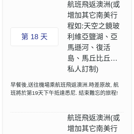
航班飛返澳洲(或
增加其它南美行
程如:天空之鏡玻
第 18 天
利維亞鹽湖、亞
馬遜河、復活
島、馬丘比丘…
私人訂制)
早餐後,送往機場乘航班飛返澳洲.時差原故, 航
班將於第19天下午抵達悉尼. 結束難忘的旅程!
航班飛返澳洲(或
增加其它南美行