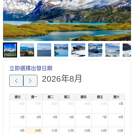
立即選擇出發日期
2026年8月
週日
週一
週二
週三
週四
週五
週六
26日
27日
28日
29日
30日
31日
1日
2日
3日
4日
5日
6日
7日
8日
9日
10日
11日
12日
13日
14日
15日