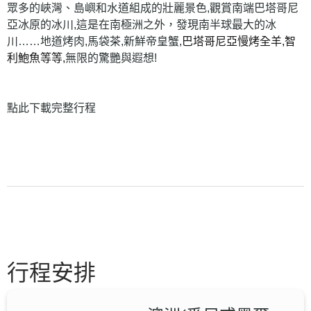
眾多的峽灣、島嶼和水道組成的壯麗景色,觀賞南端巴塔哥尼
亞冰原的冰川,這是在南極洲之外，發現南半球最大的冰
川……地道烤肉,馬袋茶,新鮮帝皇蟹,
巴塔哥尼亞慢烤全羊,智
利鮑魚等等,
無限的驚艷與遐想!
點此
下載完整行程
行程安排