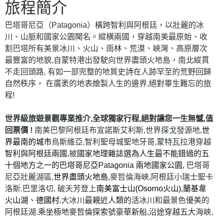
旅程簡介
巴塔哥尼亞（Patagonia）橫跨智利與阿根廷，以壯麗的冰
川、山脈和國家公園聞名。縱横兩國，穿越南美最原始、收
割巴塔所有美景冰川、火山、雨林、荒漠、峽灣、高原層次
最豐富的地貌,自蒙特港出發駛向世界盡頭火地島，南北縱貫
不走回頭路, 有如一部完整的地質史詩在人跡罕至的荒野回歸
自然秩序， 在廣袤的地表繪製人生的邊界,絕對畢生難忘的旅
程!
世界級旅遊景觀專業推介,全球獨家行程,絕對讓您一生無憾,值
回票價 !
南美巴黎阿根廷布宜諾斯艾利斯,世界探戈發源地,
世
界最南的城市
烏斯維亞,智利聖母城聖地牙哥,蒙特瓦拉港穿越
智利與阿根廷兩國,
被
國家地理雜誌選為人生最不能錯過的五
十個地方之一的巴塔哥尼亞Patagonia 兩地國家公園,
巴塔哥
尼亞壯麗湖區,
世界盡頭火地島,
麥哲倫海峽,阿根廷小瑞士聖卡
洛斯.巴里洛切, 破天芳登上
南美富士山(Osorno火山),
蘭基韋
火山湖、
德國村.
大冰川
最親近人類的活
冰川和最景色優美的
阿根廷湖.
乘坐極地麥哲倫探索號豪華新船,沿途穿越五大
海峽,