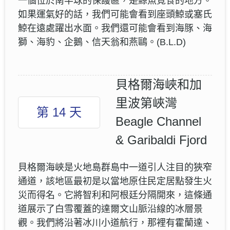
一個位於南半球的保護區，是鯨魚覓食的地方。
如果運氣好的話，我們可能會看到座頭鯨或塞氏
鯨在遠處躍出水面。我們還可能會看到海豚、海
獅、海豹、企鵝、信天翁和燕鷗。(B.L.D)
貝格爾海峽和加
里波第峽灣
第 14 天
Beagle Channel
& Garibaldi Fjord
貝格爾海峽是火地島群島中一道引人注目的狹窄
通道，該地區最初是以當地原住民定居點發生火
災而得名。它將智利和阿根廷分隔開來，這條通
道展示了白雪覆蓋的達爾文山脈沿線的冰層景
觀。我們將沿著冰川小道航行，那裡有霍蘭達、