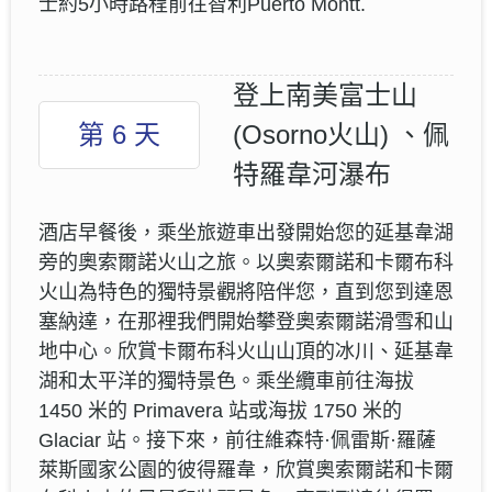
士約5小時路程前往智利Puerto Montt.
登上南美富士山
第 6 天
(Osorno火山) 、佩
特羅韋河瀑布
酒店早餐後，乘坐旅遊車出發開始您的延基韋湖
旁的奧索爾諾火山之旅。以奧索爾諾和卡爾布科
火山為特色的獨特景觀將陪伴您，直到您到達恩
塞納達，在那裡我們開始攀登奧索爾諾滑雪和山
地中心。欣賞卡爾布科火山山頂的冰川、延基韋
湖和太平洋的獨特景色。乘坐纜車前往海拔
1450 米的 Primavera 站或海拔 1750 米的
Glaciar 站。接下來，前往維森特·佩雷斯·羅薩
萊斯國家公園的彼得羅韋，欣賞奧索爾諾和卡爾