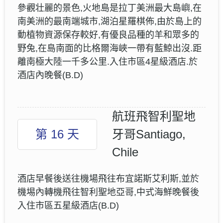
參觀壮麗的景色,火地島是拉丁美洲最大島嶼,在
南美洲的最南端城市,湖泊星羅棋佈,由於島上的
動植物資源保存較好,有優良品種的羊和眾多的
野兔,在島南面的比格爾海峽一帶有藍鯨出沒.距
離南極大陸一千多公里.入住市區4星級酒店.於
酒店內晚餐(B.D)
航班飛智利聖地
第 16 天
牙哥Santiago,
Chile
酒店早餐後送往機場飛往布宜諾斯艾利斯,並於
機埸內轉機飛往智利聖地亞哥,中式海鮮晚餐後
入住市區五星級酒店(B.D)