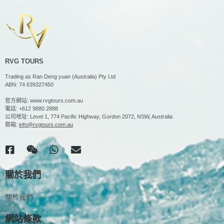
RVG TOURS
Trading as Ran Deng yuan (Australia) Pty Ltd
ABN: 74 639327450
官方網站:
www.rvgtours.com.au
電話:
+612 9880 2888
公司地址: Level 1, 774 Pacific Highway, Gordon 2072, NSW, Australia
郵箱:
info@rvgtours.com.au
關於我們
關於我們
網站條款