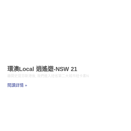
環澳Local 逍遙遊-NSW 21
離開史提芬斯港後, 我們進入紐省第二大城市紐卡素N
閱讀詳情 »