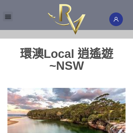
環球旅行團
機票酒店
國際郵輪
旅遊保險
旅遊頻道
會員專區
澳新地接
研學留學
南北極地
環澳Local 逍遙遊
~NSW