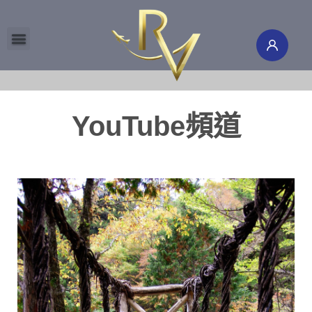
環球旅行團
機票酒店
國際郵輪
旅遊保險
旅遊頻道
會員專區
澳新地接
研學留學
南北極地
YouTube頻道