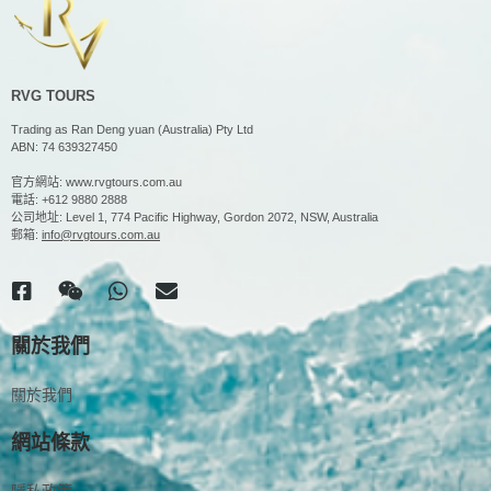
RVG TOURS
Trading as Ran Deng yuan (Australia) Pty Ltd
ABN: 74 639327450
官方網站:
www.rvgtours.com.au
電話:
+612 9880 2888
公司地址: Level 1, 774 Pacific Highway, Gordon 2072, NSW, Australia
郵箱:
info@rvgtours.com.au
關於我們
關於我們
網站條款
隱私政策