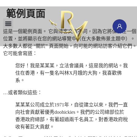
範例頁面
這是一個範例頁面。 它與博客文章不同，因為它將保留在一個
環球旅行團
機票酒店
國際郵輪
旅遊保險
旅遊頻道
會員專區
澳新地接
研學留學
南北極地
位置，並將顯示在您的網站導覽中（在大多數佈景主題中）。
大多數人都從 “關於” 頁面開始，向可能的網站訪客介紹它們。
它可能會寫道：
您好！我是某某某，立法會議員，這是我的網站。我
住在香港，有一隻名叫林X月娥的大狗，我喜歡佛
系。
…或者類似這些：
某某某公司成立於1971年，自從建立以來，我們一直
向社會貢獻著優秀doohickies。我們的公司總部位於
香港政府總部，有著超過兩千名員工，對香港政府稅
收有著巨大貢獻。